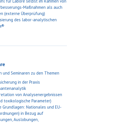
hl für Labore selbst im Rahmen von
erbesserungs-Maßnahmen als auch
en (externe Überprüfung)
sierung des labor-analytischen
na®
re
n und Seminaren zu den Themen
icherung in der Praxis
nantenanalytik
retation von Analysenergebnissen
nd toxikologische Parameter)
e Grundlagen: Nationales und EU-
rordnungen) in Bezug auf
sungen, Auslobungen,