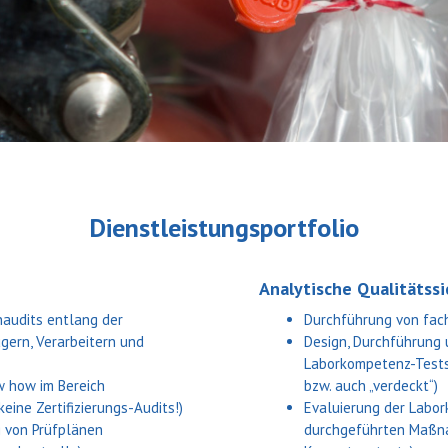
Dienstleistungsportfolio
Analytische Qualitätss
naudits entlang der
Durchführung von fach
gern, Verarbeitern und
Design, Durchführung
Laborkompetenz-Tests
w how im Bereich
bzw. auch „verdeckt“)
eine Zertifizierungs-Audits!)
Evaluierung der Labo
g von Prüfplänen
durchgeführten Maßna