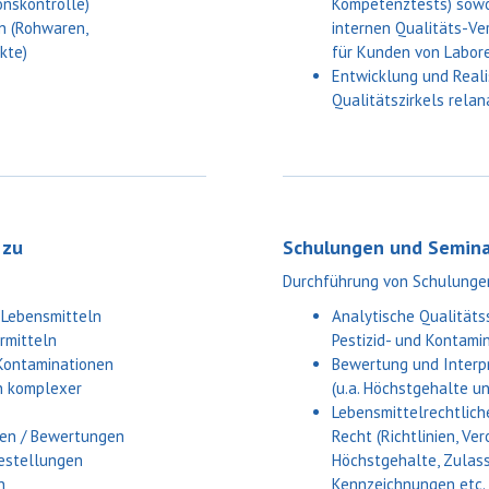
onskontrolle)
Kompetenztests) sowo
en (Rohwaren,
internen Qualitäts-V
kte)
für Kunden von Labor
Entwicklung und Reali
Qualitätszirkels rela
 zu
Schulungen und Semina
Durchführung von Schulunge
 Lebensmitteln
Analytische Qualitätss
rmitteln
Pestizid- und Kontami
Kontaminationen
Bewertung und Interp
n komplexer
(u.a. Höchstgehalte u
Lebensmittelrechtlich
gen / Bewertungen
Recht (Richtlinien, Ve
gestellungen
Höchstgehalte, Zulas
n
Kennzeichnungen etc.