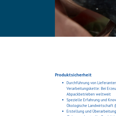
Produktsicherheit
Durchführung von Lieferante
Verarbeitungskette: Bei Erzeu
Abpackbetrieben weltweit
Spezielle Erfahrung und Kno
Ökologische Landwirtschaft (k
Erstellung und Überarbeitun