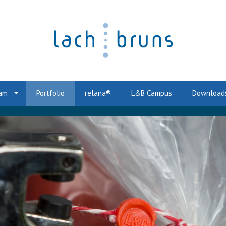
am
Portfolio
relana®
L&B Campus
Download